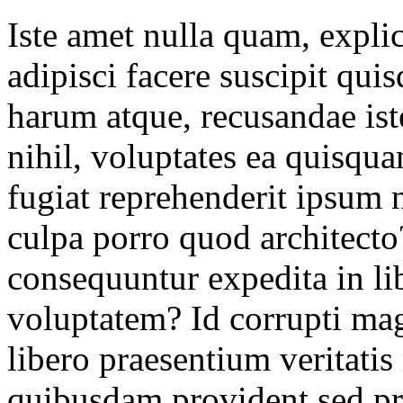
Iste amet nulla quam, expli
adipisci facere suscipit qu
harum atque, recusandae iste
nihil, voluptates ea quisquam
fugiat reprehenderit ipsum 
culpa porro quod architect
consequuntur expedita in lib
voluptatem? Id corrupti ma
libero praesentium veritati
quibusdam provident sed pr